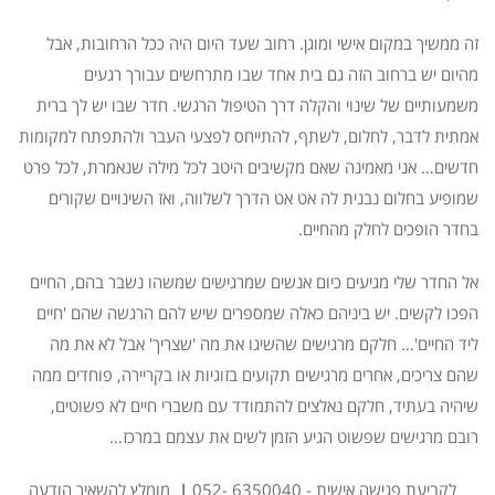
זה ממשיך במקום אישי ומוגן. רחוב שעד היום היה ככל הרחובות, אבל
מהיום יש ברחוב הזה גם בית אחד שבו מתרחשים עבורך רגעים
משמעותיים של שינוי והקלה דרך הטיפול הרגשי. חדר שבו יש לך ברית
אמתית לדבר, לחלום, לשתף, להתייחס לפצעי העבר ולהתפתח למקומות
חדשים… אני מאמינה שאם מקשיבים היטב לכל מילה שנאמרת, לכל פרט
שמופיע בחלום נבנית לה אט אט הדרך לשלווה, ואז השינויים שקורים
בחדר הופכים לחלק מהחיים.
אל החדר שלי מגיעים כיום אנשים שמרגישים שמשהו נשבר בהם, החיים
הפכו לקשים. יש ביניהם כאלה שמספרים שיש להם הרגשה שהם 'חיים
ליד החיים'… חלקם מרגישים שהשיגו את מה 'שצריך' אבל לא את מה
שהם צריכים, אחרים מרגישים תקועים בזוגיות או בקריירה, פוחדים ממה
שיהיה בעתיד, חלקם נאלצים להתמודד עם משברי חיים לא פשוטים,
רובם מרגישים שפשוט הגיע הזמן לשים את עצמם במרכז…
לקביעת פגישה אישית - 6350040 -052
|
מומלץ להשאיר הודעה