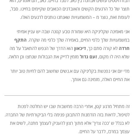
הבודהיסטים עושים אבחנה בין כאב לסבל בחיים. כאב, הם אומרים, הוא
תוצר של כל הרגעים הקשים והאובדנים הכואבים שקיימים בחיינו. סבל,
לעומת זאת, נוצר מ – המשמעויות שאנחנו נותנים לרגעים האלו.
אני מאמינה שקליניקה היא שמורת טבע קטנה שבה יש עניין אמיתי
במשמעויות שלך כלפי החיים, באמירה שלך כלפי מה שקרה.
התקף
חרדה
לא קורה סתם כך,
דיכאון
הוא הדרך של הנפש להתאבל על מה
שלא היה לו מקום,
זעם גדול
מזמין לדייק את הגבולות שנחצו וכן הלאה.
מדי יום אני נפגשת בקליניקה עם א.נשים שחשוב להם לחיות טוב יותר
את החיים האלה, מזמינה גם אותך.
זה מתחיל מרגע קטן, אחרי הרבה מחשבות שבו יש החלטה לפנות
לטיפול, לראות בזה הזדמנות להתבונן פנימה בלי הביקורתיות של החברה.
לא בגלל ש 'ככה צריך' אלא מתוך רצון להעניק לעצמך מתנה, לשים את
עצמך במרכז, לדבר על החיים.