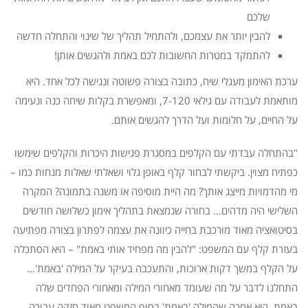
שלכם
להבין יותר את עצמכם, ולהתחיל תהליך של שינוי והתחלה חדשה
להתמקד במטרות החשובות לכם באמת ולהגשים אותן!
ערכת האימון מעגלי שיח, כתובה בצורה פשוטה ונגישה לכל אחד. היא
מותאמת לעבודה עם גילאי 7-120, ומאפשרת בקלות שיחה כנה ונעימה
על החיים, על חלומות ועל הדרך להגשים אותם.
"בהתחלה עבדתי עם הקלפים במסגרת פגישות היכרות והקלפים שימשו
כפתיח מצוין. ביקשתי לבחור קלף באופן גלוי ושאלתי שאלות מנחות כמו –
מי מהדמויות מייצג אותך? מה היית מוסיפה או משנה בתמונה? המקרה
השלישי היה מדהים… בחורה שנמצאת בתהליך אימון כשלושה חודשים
בסיטואציה מאוד מורכבת בחייה כיוונה את עצמה לפתרון בצורה מפתיעה
בעזרת קלף עם המשפט: "להבין מה מפחיד אותי באמת" – היא הסתכלה
על הקלף במשך דקות ארוכות, והתעכבה בעיקר על המילה 'באמת'…
התחלנו לדבר על מה שעומד מאחורי המילה ומאחורי הפחדים שלה
באמת. היא אמרה שהמילה 'באמת' בסוף המשפט מאוד חזקה עבורה.